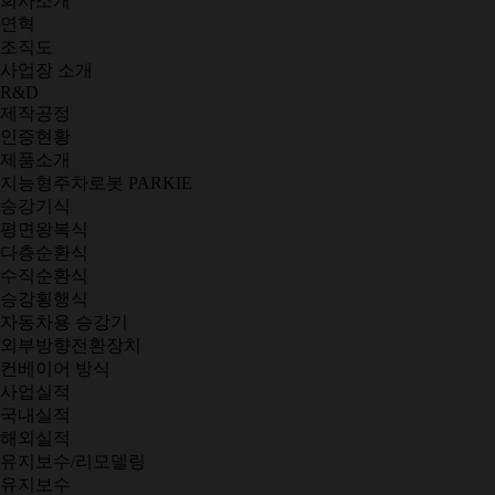
회사소개
연혁
조직도
사업장 소개
R&D
제작공정
인증현황
제품소개
지능형주차로봇 PARKIE
승강기식
평면왕복식
다층순환식
수직순환식
승강횡행식
자동차용 승강기
외부방향전환장치
컨베이어 방식
사업실적
국내실적
해외실적
유지보수/리모델링
유지보수