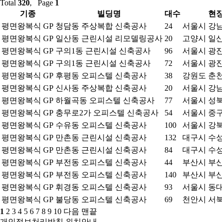
Total
320
, Page
1
기종
빌딩명
대수
현
평면왕복식 GP
청담동 주상복합 신축공사
24
서울시 강
평면왕복식 GP
일산동 근린시설 리모델링공사
20
고양시 일
평면왕복식 GP
구의1동 근린시설 신축공사
96
서울시 광진
평면왕복식 GP
구의1동 근린시설 신축공사
72
서울시 광진
평면왕복식 GP
후평동 오피스텔 신축공사
38
강원도 춘
평면왕복식 GP
신사동 주상복합 신축공사
20
서울시 강
평면왕복식 GP
하월곡동 오피스텔 신축공사
77
서울시 성
평면왕복식 GP
충무로2가 오피스텔 신축공사
54
서울시 중구
평면왕복식 GP
수유동 오피스텔 신축공사
100
서울시 강
평면왕복식 GP
만촌동 근린시설 신축공사
132
대구시 수
평면왕복식 GP
만촌동 근린시설 신축공사
84
대구시 수
평면왕복식 GP
부전동 오피스텔 신축공사
44
부산시 부
평면왕복식 GP
부전동 오피스텔 신축공사
140
부산시 부
평면왕복식 GP
휘경동 오피스텔 신축공사
93
서울시 동
평면왕복식 GP
불당동 오피스텔 신축공사
69
천안시 서
1
2
3
4
5
6
7
8
9
10
다음
맨끝
개인정보처리방침
위치안내