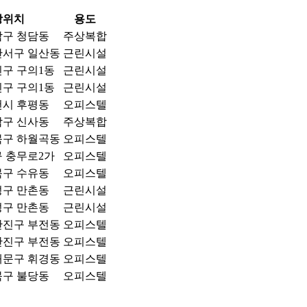
장위치
용도
남구 청담동
주상복합
산서구 일산동
근린시설
구 구의1동
근린시설
구 구의1동
근린시설
천시 후평동
오피스텔
남구 신사동
주상복합
북구 하월곡동
오피스텔
 충무로2가
오피스텔
북구 수유동
오피스텔
성구 만촌동
근린시설
성구 만촌동
근린시설
산진구 부전동
오피스텔
산진구 부전동
오피스텔
대문구 휘경동
오피스텔
북구 불당동
오피스텔