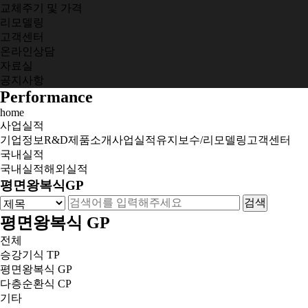
교체주기 및 가격
리모델링
고객센터
온라인상담
자료실
공지사항
Performance
home
사업실적
기업정보
R&D
제품소개
사업실적
유지보수/리모델링
고객센터
국내실적
국내실적
해외실적
평면왕복식GP
평면왕복식 GP
전체
승강기식 TP
평면왕복식 GP
다층순환식 CP
기타