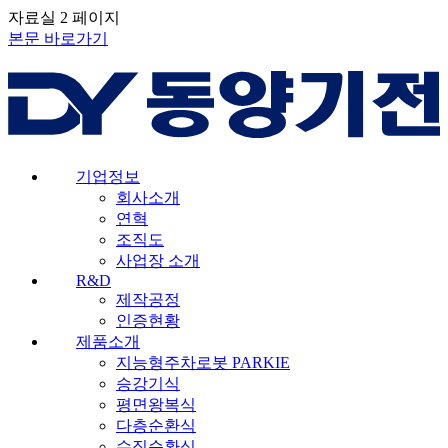
자료실 2 페이지
본문 바로가기
기업정보
회사소개
연혁
조직도
사업장 소개
R&D
제작공정
인증현황
제품소개
지능형주차로봇 PARKIE
승강기식
평면왕복식
다층순환식
수직순환식