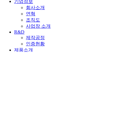
기업정보
회사소개
연혁
조직도
사업장 소개
R&D
제작공정
인증현황
제품소개
지능형주차로봇 PARKIE
승강기식
평면왕복식
다층순환식
수직순환식
승강횡행식
자동차용 승강기
외부방향전환장치
컨베이어 방식
사업실적
국내실적
해외실적
유지보수/리모델링